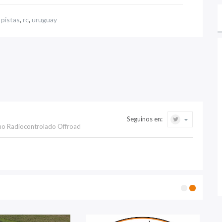
,
pistas
,
rc
,
uruguay
Seguinos en:
mo Radiocontrolado Offroad