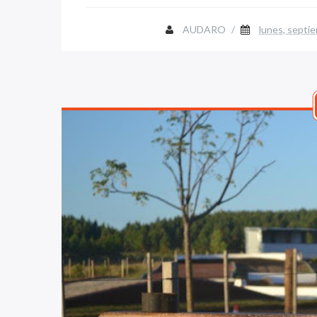
AUDARO
/
lunes, septi