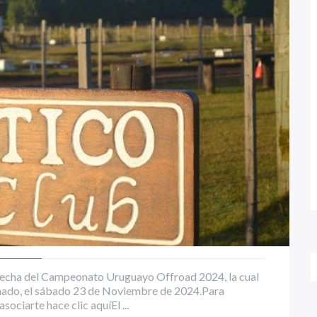
° fecha del Campeonato Uruguayo Offroad 2024, la cual
donado, el sábado 23 de Noviembre de 2024.Para
sociarte hace clic aquíEl ...