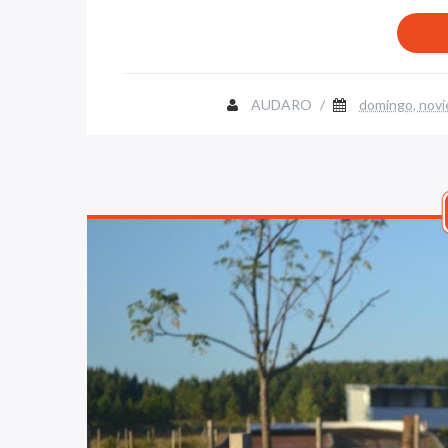
AUDARO
/
domingo, novi